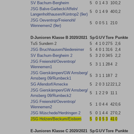
SV Bachum-Bergheim
5
0
1
4
3
10
0,2
JSG Balve-Garbeck/​Affeln/​
5
0
1
4
9
40
0,2
Langenholthausen/​Küntrop2 (9er)
JSG Oeventrop/​Freienohl/​
5
0
0
5
1
21
0
Wennemen2 (9er)
D-Junioren Klasse B 2020/2021
Sp
G
U
V
Tore
Punkte
TuS Sundern 2
5
4
1
0
27
5
2,6
JSG Bruchhausen/​Niedereimer
5
4
0
1
31
6
2,4
SV Bachum-Bergheim 2
5
3
2
0
34
5
2,2
JSG Freienohl/​Oeventrop/​
5
3
1
1
28
4
2
Wennemen1
JSG Gierskämpen/​GW Arnsberg/​
5
3
1
1
18
7
2
Arnsberg 09/​Rumbeck1
SG Allendorf/​Amecke
5
2
0
3
12
22
1,2
JSG Gierskämpen/​GW Arnsberg/​
5
1
2
2
9
11
1
Arnsberg 09/​Rumbeck2
JSG Freienohl/​Oeventrop/​
5
1
0
4
4
42
0,6
Wennemen2
JSG Müschede/​Herdringen 2
5
0
1
4
4
27
0,2
JSG Holzen/​Beckum/​Eisborn
5
0
0
5
3
41
0
E-Junioren Klasse C 2020/2021
Sp
G
U
V
Tore
Punkte