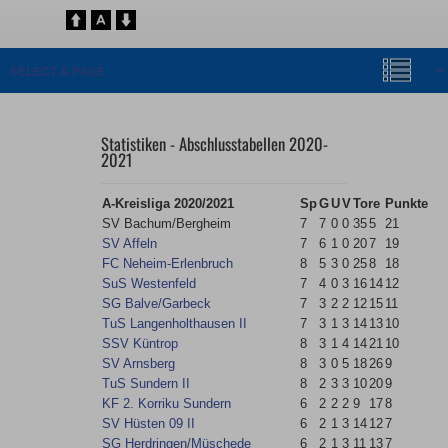
Statistiken - Abschlusstabellen 2020-
2021
A-Kreisliga 2020/2021
Sp
G
U
V
Tore
Punkte
SV Bachum/Bergheim
7
7
0
0
35
5
21
SV Affeln
7
6
1
0
20
7
19
FC Neheim-Erlenbruch
8
5
3
0
25
8
18
SuS Westenfeld
7
4
0
3
16
14
12
SG Balve/​Garbeck
7
3
2
2
12
15
11
TuS Langenholthausen II
7
3
1
3
14
13
10
SSV Küntrop
8
3
1
4
14
21
10
SV Arnsberg
8
3
0
5
18
26
9
TuS Sundern II
8
2
3
3
10
20
9
KF 2. Korriku Sundern
6
2
2
2
9
17
8
SV Hüsten 09 II
6
2
1
3
14
12
7
SG Herdringen/​Müschede
6
2
1
3
11
13
7