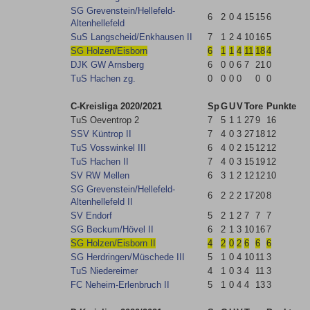
SG Grevenstein/​Hellefeld-
6
2
0
4
15
15
6
Altenhellefeld
SuS Langscheid/​Enkhausen II
7
1
2
4
10
16
5
SG Holzen/​Eisborn
6
1
1
4
11
18
4
DJK GW Arnsberg
6
0
0
6
7
21
0
TuS Hachen zg.
0
0
0
0
0
0
C-Kreisliga 2020/2021
Sp
G
U
V
Tore
Punkte
TuS Oeventrop 2
7
5
1
1
27
9
16
SSV Küntrop II
7
4
0
3
27
18
12
TuS Vosswinkel III
6
4
0
2
15
12
12
TuS Hachen II
7
4
0
3
15
19
12
SV RW Mellen
6
3
1
2
12
12
10
SG Grevenstein/​Hellefeld-
6
2
2
2
17
20
8
Altenhellefeld II
SV Endorf
5
2
1
2
7
7
7
SG Beckum/​Hövel II
6
2
1
3
10
16
7
SG Holzen/​Eisborn II
4
2
0
2
6
6
6
SG Herdringen/​Müschede III
5
1
0
4
10
11
3
TuS Niedereimer
4
1
0
3
4
11
3
FC Neheim-Erlenbruch II
5
1
0
4
4
13
3