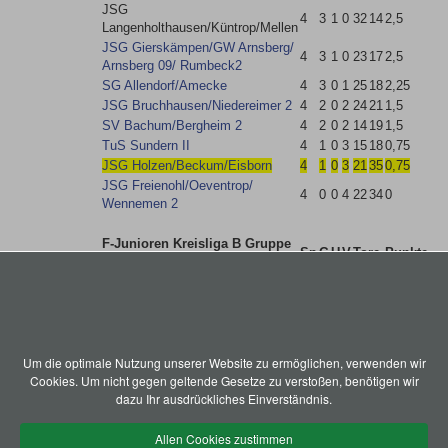
JSG
4
3
1
0
32
14
2,5
Langenholthausen/Küntrop/Mellen
JSG Gierskämpen/​GW Arnsberg/​
4
3
1
0
23
17
2,5
Arnsberg 09/​ Rumbeck2
SG Allendorf/​Amecke
4
3
0
1
25
18
2,25
JSG Bruchhausen/​Niedereimer 2
4
2
0
2
24
21
1,5
SV Bachum/​Bergheim 2
4
2
0
2
14
19
1,5
TuS Sundern II
4
1
0
3
15
18
0,75
JSG Holzen/​Beckum/​Eisborn
4
1
0
3
21
35
0,75
JSG Freienohl/​Oeventrop/​
4
0
0
4
22
34
0
Wennemen 2
F-Junioren Kreisliga B Gruppe
Sp
G
U
V
Tore
Punkte
3 2020/2021
Hierzu liegen keine Angaben vor
G-Junioren Kreisliga A Gruppe
Sp
G
U
V
Tore
Punkte
1
Um die optimale Nutzung unserer Website zu ermöglichen, verwenden wir
Cookies. Um nicht gegen geltende Gesetze zu verstoßen, benötigen wir
dazu Ihr ausdrückliches Einverständnis.
Herzlich Willkommen beim SV Holzen 1947 e. V.
Allen Cookies zustimmen