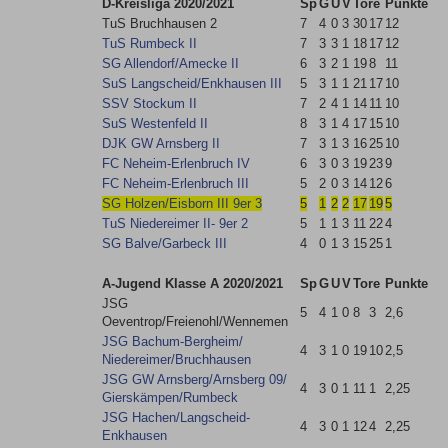
D-Kreisliga 2020/2021
Sp
G
U
V
Tore
Punkte
TuS Bruchhausen 2
7
4
0
3
30
17
12
TuS Rumbeck II
7
3
3
1
18
17
12
SG Allendorf/​Amecke II
6
3
2
1
19
8
11
SuS Langscheid/​Enkhausen III
5
3
1
1
21
17
10
SSV Stockum II
7
2
4
1
14
11
10
SuS Westenfeld II
8
3
1
4
17
15
10
DJK GW Arnsberg II
7
3
1
3
16
25
10
FC Neheim-Erlenbruch IV
6
3
0
3
19
23
9
FC Neheim-Erlenbruch III
5
2
0
3
14
12
6
SG Holzen/​Eisborn III 9er 3
5
1
2
2
17
19
5
TuS Niedereimer II- 9er 2
5
1
1
3
11
22
4
SG Balve/​Garbeck III
4
0
1
3
15
25
1
A-Jugend Klasse A 2020/2021
Sp
G
U
V
Tore
Punkte
JSG
5
4
1
0
8
3
2,6
Oeventrop/Freienohl/Wennemen
JSG Bachum-Bergheim/​
4
3
1
0
19
10
2,5
Niedereimer/​Bruchhausen
JSG GW Arnsberg/​Arnsberg 09/​
4
3
0
1
11
1
2,25
Gierskämpen/​Rumbeck
JSG Hachen/​Langscheid-
4
3
0
1
12
4
2,25
Enkhausen