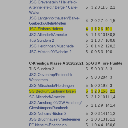
JSG Grevenstein /​ Hellefeld-
Altenhellefeld /​ Berge /​ Calle-
5
3
2
0
11
5
2,2
Wallen
JSG Langenholthausen/​Balve-
4
2
0
2
7
9
1,5
Garbeck/​Affeln/​Mellen
JSG Eisborn/​Holzen
4
1
1
2
6
10
1
JSG Allendorf/​Amecke
5
1
1
3
10
13
0,8
TuS Sundern 2
5
1
1
3
7
10
0,8
JSG Herdringen/​Müschede
5
0
1
4
2
12
0,2
JSG Hüsten 09/​Neheim 2
5
0
0
5
3
19
0
C-Kreisliga Klasse A 2020/2021
Sp
G
U
V
Tore
Punkte
TuS Sundern 2
5
5
0
0
31
3
3
JSG Oeventrop/​Freienohl/​
5
5
0
0
28
4
3
Wennemen
JSG Müschede/​Herdringen
5
5
0
0
19
2
3
SG Beckum/​Eisborn/​Holzen
5
3
2
0
15
6
2,2
SG Allendorf/​Amecke
5
2
1
2
10
11
1,4
JSG Arnsberg 09/​GW Arnsberg/​
5
2
1
2
9
14
1,4
Gierskämpen/​Rumbeck
JSG Neheim/​Hüsten 2
5
2
0
3
14
14
1,2
JSG Bruchhausen/​Niedereimer
5
2
0
3
13
15
1,2
FC Neheim-Erlenbruch
5
1
0
4
4
16
0,6