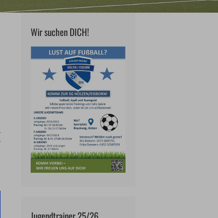
Wir suchen DICH!
r
r
m
Jugendtrainer 25/26