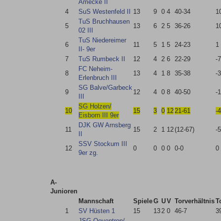
Amecke II
4
SuS Westenfeld II
13
9
0
4
40-34
1
TuS Bruchhausen
5
13
6
2
5
36-26
1
02 III
TuS Niedereimer
6
11
5
1
5
24-23
1
II- 9er
7
TuS Rumbeck II
12
4
2
6
22-29
-7
FC Neheim-
8
13
4
1
8
35-38
-3
Erlenbruch III
SG Balve/​Garbeck
9
12
4
0
8
40-50
-
III
SG Holzen/​
10
15
3
0
12
21-61
-
Eisborn III 9er
DJK GW Arnsberg
11
15
2
1
12
(12-67)
-
II
SSV Stockum III
12
0
0
0
0
0-0
0
9er zg.
A-
Junioren
Mannschaft
Spiele
G
U
V
Torverhältnis
T
1
SV Hüsten 1
15
13
2
0
46-7
3
JSG Oeventrop/​