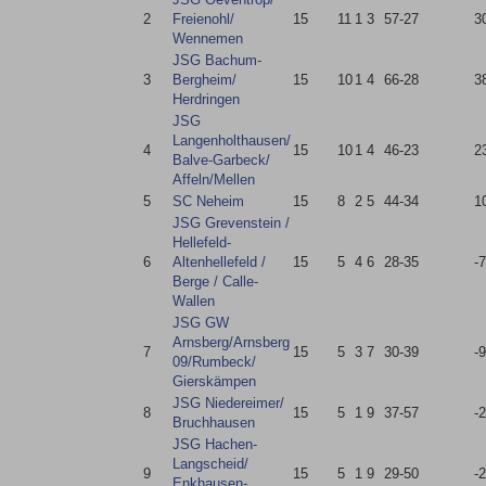
2
Freienohl/​
15
11
1
3
57-27
3
Wennemen
JSG Bachum-
3
Bergheim/​
15
10
1
4
66-28
3
Herdringen
JSG
Langenholthausen/​
4
15
10
1
4
46-23
2
Balve-Garbeck/​
Affeln/​Mellen
5
SC Neheim
15
8
2
5
44-34
1
JSG Grevenstein /​
Hellefeld-
6
Altenhellefeld /​
15
5
4
6
28-35
-7
Berge /​ Calle-
Wallen
JSG GW
Arnsberg/​Arnsberg
7
15
5
3
7
30-39
-9
09/​Rumbeck/​
Gierskämpen
JSG Niedereimer/​
8
15
5
1
9
37-57
-
Bruchhausen
JSG Hachen-
Langscheid/​
9
15
5
1
9
29-50
-
Enkhausen-