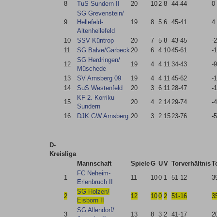
8
TuS Sundern II
20
10
2
8
44-44
0
SG Grevenstein/​
9
Hellefeld-
19
8
5
6
45-41
4
Altenhellefeld
10
SSV Küntrop
20
7
5
8
43-45
-2
11
SG Balve/​Garbeck
20
6
4
10
45-61
-
SG Herdringen/​
12
19
4
4
11
34-43
-9
Müschede
13
SV Arnsberg 09
19
4
4
11
45-62
-
14
SuS Westenfeld
20
3
6
11
28-47
-
KF 2. Korriku
15
20
4
2
14
29-74
-
Sundern
16
DJK GW Arnsberg
20
3
2
15
23-76
-
D-
Kreisliga
Mannschaft
Spiele
G
U
V
Torverhältnis
T
FC Neheim-
1
11
10
0
1
51-12
3
Erlenbruch II
SG Holzen/​
2
12
10
0
2
51-16
3
Eisborn II
SG Allendorf/​
3
13
8
3
2
41-17
2