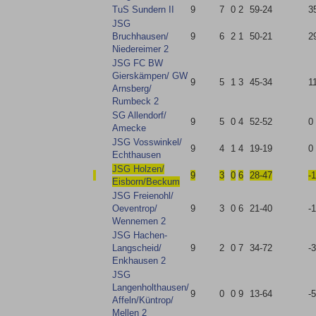
TuS Sundern II
9
7
0
2
59-24
3
JSG
Bruchhausen/​
9
6
2
1
50-21
2
Niedereimer 2
JSG FC BW
Gierskämpen/​ GW
9
5
1
3
45-34
1
Arnsberg/​
Rumbeck 2
SG Allendorf/​
9
5
0
4
52-52
0
Amecke
JSG Vosswinkel/​
9
4
1
4
19-19
0
Echthausen
JSG Holzen/​
9
3
0
6
28-47
-
Eisborn/​Beckum
JSG Freienohl/​
Oeventrop/​
9
3
0
6
21-40
-
Wennemen 2
JSG Hachen-
Langscheid/​
9
2
0
7
34-72
-
Enkhausen 2
JSG
Langenholthausen/​
9
0
0
9
13-64
-
Affeln/​Küntrop/​
Mellen 2