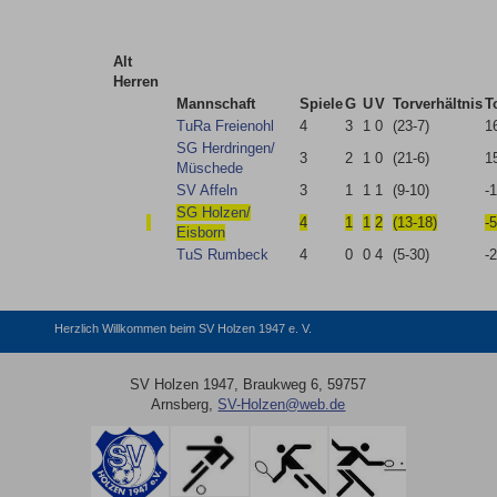
Alt
Herren
Mannschaft
Spiele
G
U
V
Torverhältnis
T
TuRa Freienohl
4
3
1
0
(23-7)
1
SG Herdringen/​
3
2
1
0
(21-6)
1
Müschede
SV Affeln
3
1
1
1
(9-10)
-1
SG Holzen/​
4
1
1
2
(13-18)
-5
Eisborn
TuS Rumbeck
4
0
0
4
(5-30)
-
Herzlich Willkommen beim SV Holzen 1947 e. V.
SV Holzen 1947, Braukweg 6, 59757
Arnsberg,
SV-Holzen@web.de