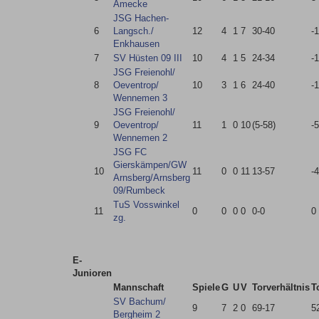
Amecke
JSG Hachen-
6
Langsch./​
12
4
1
7
30-40
-
Enkhausen
7
SV Hüsten 09 III
10
4
1
5
24-34
-
JSG Freienohl/​
8
Oeventrop/​
10
3
1
6
24-40
-
Wennemen 3
JSG Freienohl/​
9
Oeventrop/​
11
1
0
10
(5-58)
-
Wennemen 2
JSG FC
Gierskämpen/​GW
10
11
0
0
11
13-57
-
Arnsberg/​Arnsberg
09/​Rumbeck
TuS Vosswinkel
11
0
0
0
0
0-0
0
zg.
E-
Junioren
Mannschaft
Spiele
G
U
V
Torverhältnis
T
SV Bachum/​
9
7
2
0
69-17
5
Bergheim 2