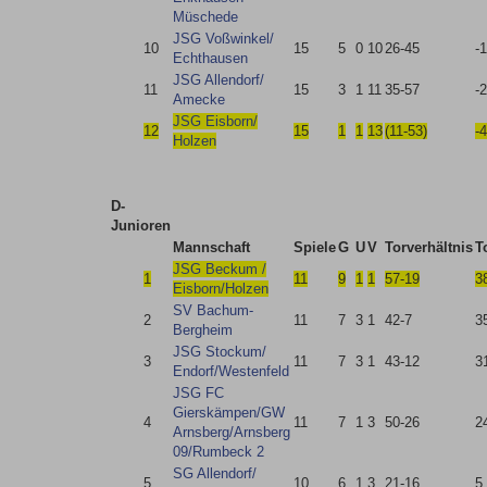
Müschede
JSG Voßwinkel/​
10
15
5
0
10
26-45
-
Echthausen
JSG Allendorf/​
11
15
3
1
11
35-57
-
Amecke
JSG Eisborn/​
12
15
1
1
13
(11-53)
-
Holzen
D-
Junioren
Mannschaft
Spiele
G
U
V
Torverhältnis
T
JSG Beckum /​
1
11
9
1
1
57-19
3
Eisborn/​Holzen
SV Bachum-
2
11
7
3
1
42-7
3
Bergheim
JSG Stockum/​
3
11
7
3
1
43-12
3
Endorf/​Westenfeld
JSG FC
Gierskämpen/​GW
4
11
7
1
3
50-26
2
Arnsberg/​Arnsberg
09/​Rumbeck 2
SG Allendorf/​
5
10
6
1
3
21-16
5