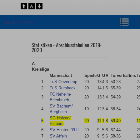
Statistiken - Abschlusstabellen 2019-
2020
A-
Kreisliga
Mannschaft
Spiele
G
U
V
Torverhältnis
T
1
TuS Oeventrop
20
13
4
3
50-23
2
2
TuS Rumbeck
20
14
1
5
65-39
2
FC Neheim-
3
20
13
3
4
54-29
2
Erlenbruch
SV Bachum/​
4
19
12
3
4
58-34
2
Bergheim
SG Holzen/​
5
20
11
1
8
59-49
1
Eisborn
6
SV Hüsten 09 II
20
9
5
6
67-44
2
7
SV Affeln
20
9
5
6
58-36
2